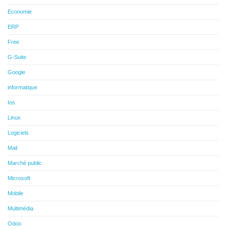
Economie
ERP
Free
G-Suite
Google
informatique
Ios
Linux
Logiciels
Mail
Marché public
Microsoft
Mobile
Multimédia
Odoo