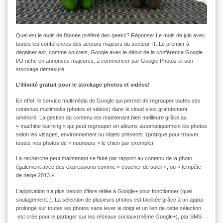
Quel est le mois de l’année préféré des geeks? Réponse: Le mois de juin avec
toutes les conférences des acteurs majeurs du secteur IT. Le premier à
dégainer est, comme souvent, Google avec le début de la conférence Google
I/O riche en annonces majeures, à commencer par Google Photos et son
stockage démesuré.
L’illimité gratuit pour le stockage photos et vidéos!
En effet, le service multimédia de Google qui permet de regrouper toutes ses
contenus multimedia (photos et vidéos) dans le cloud s’est grandement
amélioré. La gestion du contenu est maintenant bien meilleure grâce au
« machine learning » qui peut regrouper en albums automatiquement les photos
selon les visages, environnement ou objets présents. (pratique pour trouver
toutes nos photos de « nounours » le chien par exemple).
La recherche peut maintenant se faire par rapport au contenu de la photo
également avec des expressions comme « coucher de soleil », ou « tempête
de neige 2013 ».
L’application n’a plus besoin d’être réliée à Google+ pour fonctionner (quel
soulagement..). La sélection de plusieurs photos est facilitée grâce à un appui
prolongé sur toutes les photos sans lever le doigt et un lien de cette sélection
est crée pour le partager sur les réseaux sociaux(même Google+), par SMS