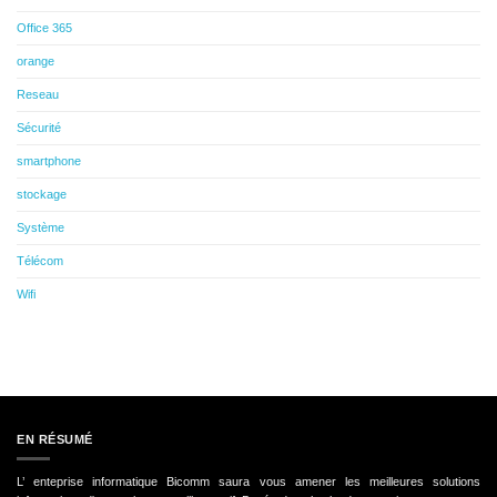
Office 365
orange
Reseau
Sécurité
smartphone
stockage
Système
Télécom
Wifi
EN RÉSUMÉ
L’ enteprise informatique Bicomm saura vous amener les meilleures solutions