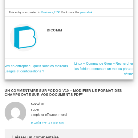
This entry was posted in
Business
,
ERP
. Bookmark the
permalink
.
BICOMM
Linux – Commande Grep – Rechercher
Wifi en entreprise : quels sont les meilleurs
les fichiers contenant un mot ou phrase
usages et configurations ?
définie
UN COMMENTAIRE SUR “
ODOO V10 – MODIFIER LE FORMAT DES
CHAMPS DATE SUR VOS DOCUMENTS PDF
”
Hervé
dit:
super !
simple et efficace, merci
13 AOÛT 2021 À 9 H 31 MIN
Laisser un commentaire