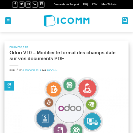
Passer
Demande de Support
FAQ
CGV
Mes Tickets
au
contenu
BUSINESS
,
ERP
Odoo V10 – Modifier le format des champs date
sur vos documents PDF
PUBLIÉ LE
6 JANVIER 2018
PAR
BICOMM
06
Jan