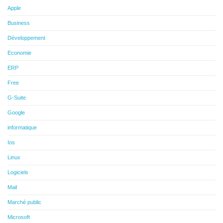
Apple
Business
Développement
Economie
ERP
Free
G-Suite
Google
informatique
Ios
Linux
Logiciels
Mail
Marché public
Microsoft