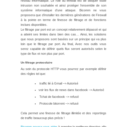
réseau informatique. Le rôle du firewall est de bloquer toute
intrusion non souhaitée et ainsi protéger l’ensemble de son
système informatique d’une attaque. Bicomm ne vous
proposera que d’installer les dernières générations de Firewall
à la pointe en terme de finesse de filtrage et de fonctions
inclues disponibles.
Le filtrage par port est un concept relativement dépassé et qui
a atteint ses limites dans bien des cas… Ainsi, les solutions
que nous proposons sont basées sur un principe qui va plus
loin que le filtrage par port. Au final, Avec nos outils vous
serez capable de définir quels flux seront autorisés selon le
type de flux et non plus par port.
Un filtrage protocolaire
Au sein du protocole HTTP vous pourrez par exemple définir
des règles tel que:
traffic lié à Gmail –> Autorisé
voir les flux de news dans facebook –> Autorisé
Tchat de facebook –> refusé
Protocole bitorrent –> refusé
Cela permet une finesse de filtrage illimitée et des reportings
de traffic beaucoup plus précis !
Bicomm pourra vous aider
à prendre la meilleure direction afin