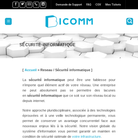
Passer
Demande de Support
FAQ
CGV
Mes Tickets
au
contenu
SÉCURITÉ INFORMATIQUE
[
Accueil
>
Reseau / Sécurité informatique
]
La
sécurité informatique
peut être une faiblesse pour
n’importe quel élément actif de votre réseau. Une entreprise
ne peut absolument pas se permettre des lacunes
en
sécurité informatique
que ce soit sur son réseau local ou
depuis internet.
Notre approche pluridisciplinaire, associée à des technologies
éprouvées et à une veille technologique permanente, vous
permet de conserver un avantage concurrentiel face aux
nouveaux enjeux liés à la sécurité. Notre vision globale du
système d’information vous permet garantir un maintien en
condition de sécurité optimale de
votre infrastructure
.