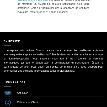
de maintenir un niveau de sécurité satisfaisant pour votre
entreprise. Cela se traduira par des suggestions de solutions
logicielles, matérielles et d’usages à modifier.
EN RÉSUMÉ
L’ enteprise informatique Bicomm saura vous amener les meilleures solutions
informatique d'entreprise au meilleur tarif. Basée dans les landes et agissant sur toute
la Nouvelle-Aquitaine nous saurons vous fournir les materiels et services
informatiques tel que le dépannage, la configuration d’infrastructure réseau, le
paramétrage serveur. Mais aussi un contrat de maintenance et/ou support pour
externaliser vos solutions informatiques à des professionnels.
LIENS RAPIDES
Actualités
Références Client