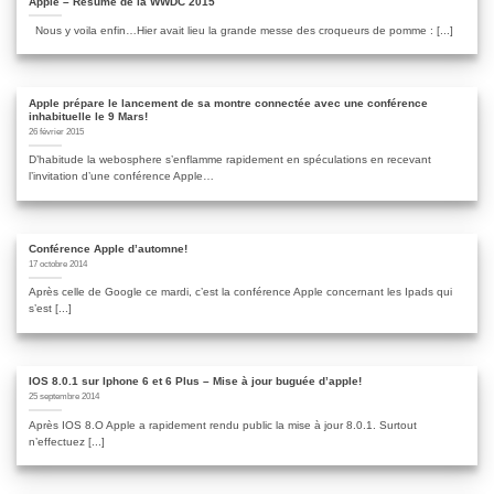
Apple – Résumé de la WWDC 2015
Nous y voila enfin…Hier avait lieu la grande messe des croqueurs de pomme : [...]
Apple prépare le lancement de sa montre connectée avec une conférence
inhabituelle le 9 Mars!
26 février 2015
D’habitude la webosphere s’enflamme rapidement en spéculations en recevant
l’invitation d’une conférence Apple…
Conférence Apple d’automne!
17 octobre 2014
Après celle de Google ce mardi, c’est la conférence Apple concernant les Ipads qui
s’est [...]
IOS 8.0.1 sur Iphone 6 et 6 Plus – Mise à jour buguée d’apple!
25 septembre 2014
Après IOS 8.O Apple a rapidement rendu public la mise à jour 8.0.1. Surtout
n’effectuez [...]