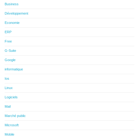
Business
Développement
Economie
ERP
Free
G-Suite
Google
informatique
Ios
Linux
Logiciels
Mail
Marché public
Microsoft
Mobile