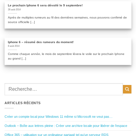
Le prochain Iphone 6 sera dévoilé le 9 septembre!
28 août 2014
Après de multiples rumeurs au fil des dernières semaines, nous pouvons confirmé de
source officielle [...]
Iphone 6 – résumé des rumeurs du moment!
8 août 2014
Comme chaque année, le mois de septembre lèvera le voile sur le prochain Iphone
au grand [...]
ARTICLES RÉCENTS
Créer un compte local pour Windows 11 même si Microsoft ne veut pas…
Outlook – Boîte aux lettres pleine : Créer une archive locale pour libérer de l’espace
Office 365 – utilisation sur un ordinateur partagé tel qu’un serveur RDS