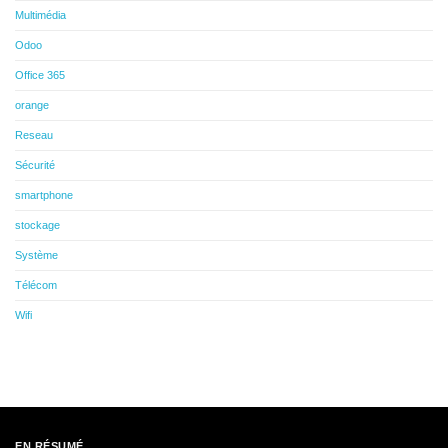
Multimédia
Odoo
Office 365
orange
Reseau
Sécurité
smartphone
stockage
Système
Télécom
Wifi
EN RÉSUMÉ