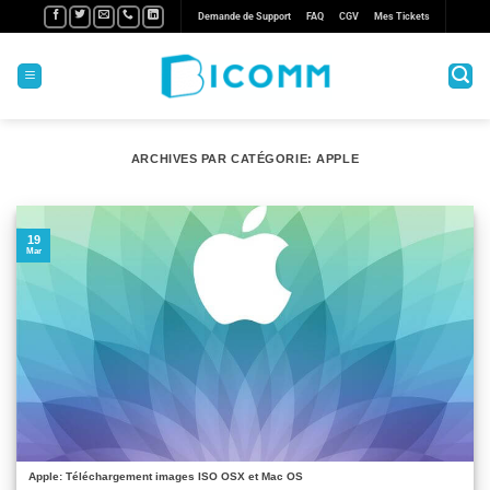
Passer
Demande de Support
FAQ
CGV
Mes Tickets
au
contenu
ARCHIVES PAR CATÉGORIE:
APPLE
19
Mar
Apple: Téléchargement images ISO OSX et Mac OS