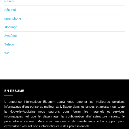
Reseau
Sécurité
smartphone
stockage
Système
Télécom
Wifi
EN RÉSUMÉ
L’ enteprise informatique Bicomm saura vous amener les meilleures solutions
informatique d'entreprise au meilleur tarif. Basée dans les landes et agissant sur toute
la Nouvelle-Aquitaine nous saurons vous fournir les materiels et services
informatiques tel que le dépannage, la configuration d’infrastructure réseau, le
paramétrage serveur. Mais aussi un contrat de maintenance et/ou support pour
externaliser vos solutions informatiques à des professionnels.