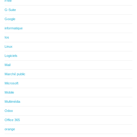
Free
G-Suite
Google
informatique
Ios
Linux
Logiciels
Mail
Marché public
Microsoft
Mobile
Multimédia
Odoo
Office 365
orange