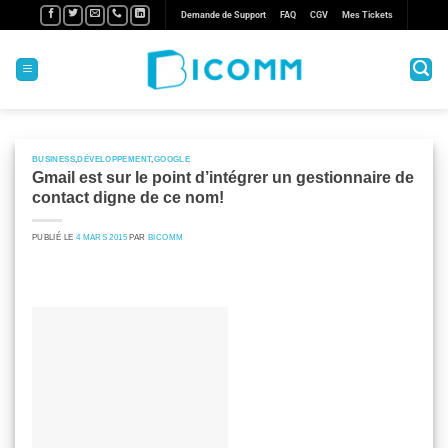
Passer
Demande de Support
FAQ
CGV
Mes Tickets
au
contenu
BUSINESS
,
DÉVELOPPEMENT
,
GOOGLE
Gmail est sur le point d’intégrer un gestionnaire de
contact digne de ce nom!
PUBLIÉ LE
4 MARS 2015
PAR
BICOMM