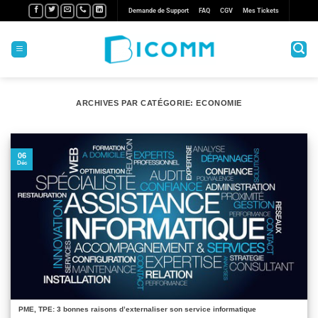
Passer
Demande de Support
FAQ
CGV
Mes Tickets
au
contenu
ARCHIVES PAR CATÉGORIE:
ECONOMIE
06
Déc
PME, TPE: 3 bonnes raisons d’externaliser son service informatique