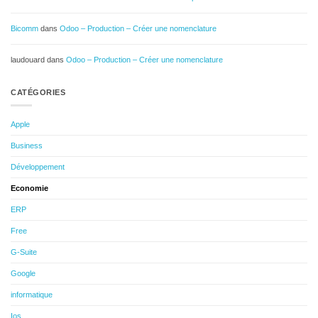
Bicomm
dans
Odoo – Production – Créer une nomenclature
laudouard
dans
Odoo – Production – Créer une nomenclature
CATÉGORIES
Apple
Business
Développement
Economie
ERP
Free
G-Suite
Google
informatique
Ios