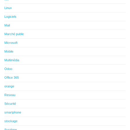
Linux
Logiciels
Mail
Marché public
Microsoft
Mobile
Multimédia
Odoo
Office 365
orange
Reseau
Sécurité
smartphone
stockage
Système