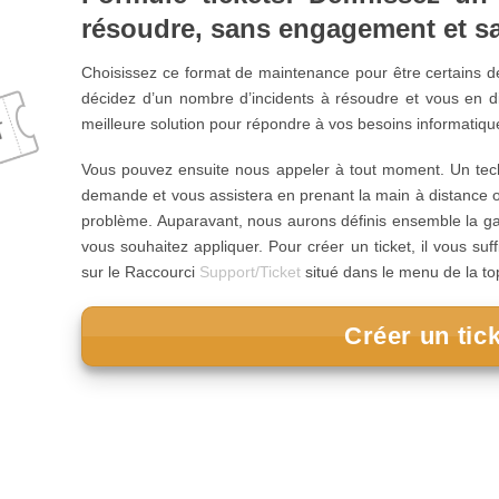
résoudre, sans engagement et 
Choisissez ce format de maintenance pour être certains de 
décidez d’un nombre d’incidents à résoudre et vous en d
meilleure solution pour répondre à vos besoins informatiq
Vous pouvez ensuite nous appeler à tout moment. Un tech
demande et vous assistera en prenant la main à distance o
problème. Auparavant, nous aurons définis ensemble la ga
vous souhaitez appliquer. Pour créer un ticket, il vous suf
sur le Raccourci
Support/Ticket
situé dans le menu de la to
Créer un tic
ES Besoin de solutions pour votre gestion de votre parc informat
diagnostics d’optimisation de votre installation, un dépannage matérie
ysfonctionnements réseau. Nous pourrons vous proposer les meilleurs 