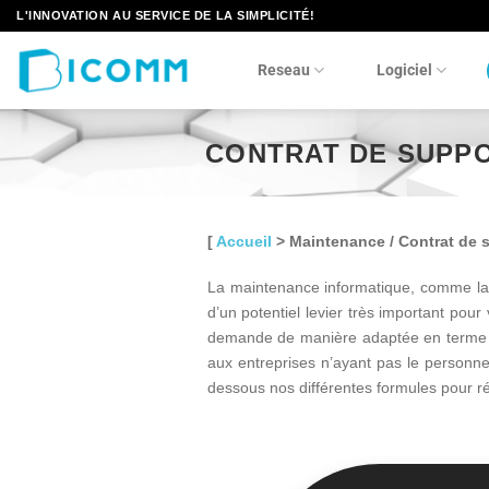
Passer
L'INNOVATION AU SERVICE DE LA SIMPLICITÉ!
au
contenu
Reseau
Logiciel
CONTRAT DE SUPP
[
Accueil
>
Maintenance / Contrat de 
La maintenance informatique, comme la s
d’un potentiel levier très important pou
demande de manière adaptée en terme d’e
aux entreprises n’ayant pas le personnel
dessous nos différentes formules pour r