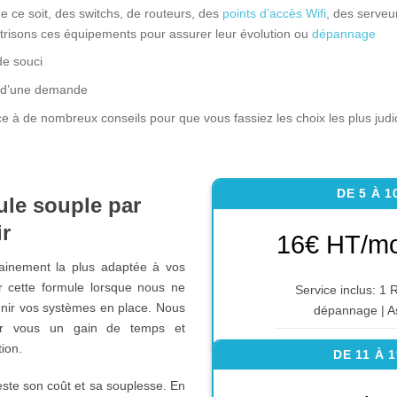
e ce soit, des switchs, de routeurs, des
points d’accès Wifi
, des serve
risons ces équipements pour assurer leur évolution ou
dépannage
de souci
on d’une demande
e à de nombreux conseils pour que vous fassiez les choix les plus judi
DE 5 À 
le souple par
r
16€ HT/mo
ainement la plus adaptée à vos
r cette formule lorsque nous ne
Service inclus: 1 R
nir vos systèmes en place. Nous
dépannage | A
pour vous un gain de temps et
tion.
DE 11 À 
este son coût et sa souplesse. En