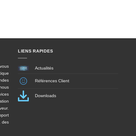
Enfin, des formations et sensibilisation aux nouvelles technologies, Téléph
s charges.
LIENS RAPIDES
vous
Actualités
ique
andes
Références Client
 nous
vices
Downloads
ation
veur.
pport
à des