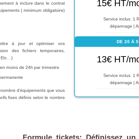
15€ HT/mo
pement à inclure dans le contrat
uipements ( minimum obligatoire)
Service inclus: 1 R
dépannage | A
DE 20 À 
ettre à jour et optimiser vos
ion des fichiers temporaires,
13€ HT/mo
…Etc…)
t en moins de 24h par trimestre
Service inclus: 1 R
e permanente
dépannage | A
e nombre d’équipements que vous
arifs fixes définis selon le nombre
:
Formule tickets: Définissez un