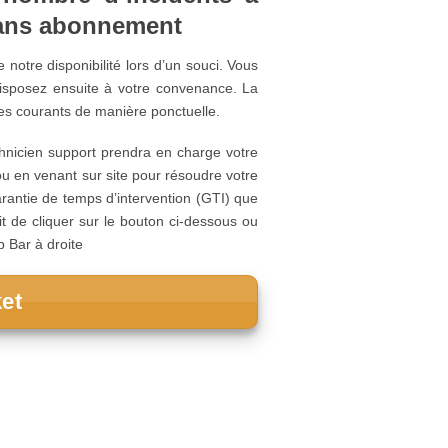
sans abonnement
notre disponibilité lors d’un souci. Vous
isposez ensuite à votre convenance. La
ues courants de manière ponctuelle.
nicien support prendra en charge votre
u en venant sur site pour résoudre votre
rantie de temps d’intervention (GTI) que
fit de cliquer sur le bouton ci-dessous ou
p Bar à droite
ket
ique dans les landes et en aquitaine ?
l ou de votre connexion internet. Ainsi
systèmes de sauvegardes pour vos postes