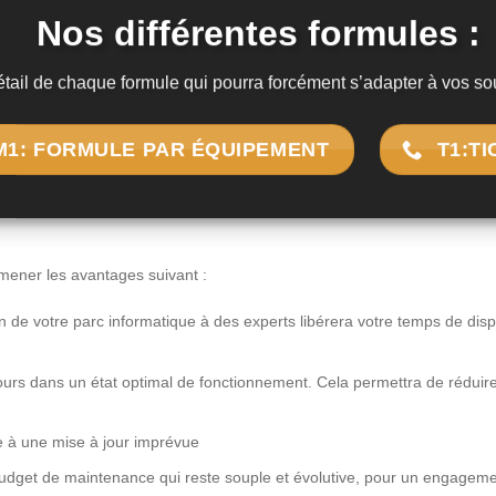
Nos différentes formules :
tail de chaque formule qui pourra forcément s’adapter à vos so
M1: FORMULE PAR ÉQUIPEMENT
T1:T
ener les avantages suivant :
ion de votre parc informatique à des experts libérera votre temps de di
jours dans un état optimal de fonctionnement. Cela permettra de rédui
e à une mise à jour imprévue
e budget de maintenance qui reste souple et évolutive, pour un engagem