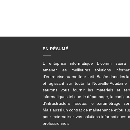
de travail et serveurs réels ou virtuels. 
déploiement ERP, rédaction de cahier de
EN RÉSUMÉ
L’ enteprise informatique Bicomm saura 
amener les meilleures solutions informat
d'entreprise au meilleur tarif. Basée dans les l
et agissant sur toute la Nouvelle-Aquitaine
saurons vous fournir les materiels et ser
informatiques tel que le dépannage, la configur
d’infrastructure réseau, le paramétrage ser
Mais aussi un contrat de maintenance et/ou su
pour externaliser vos solutions informatiques 
professionnels.