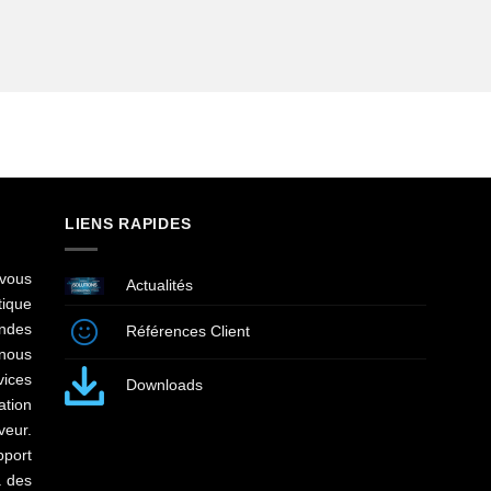
LIENS RAPIDES
vous
Actualités
ique
andes
Références Client
 nous
vices
Downloads
ation
veur.
pport
à des