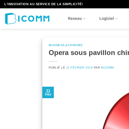
Passer
L'INNOVATION AU SERVICE DE LA SIMPLICITÉ!
au
contenu
Reseau
Logiciel
BUSINESS
,
ECONOMIE
Opera sous pavillon chi
PUBLIÉ LE
11 FÉVRIER 2016
PAR
BICOMM
11
Fév