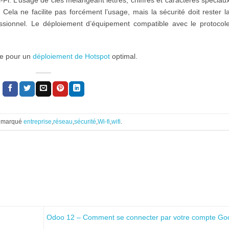
a ne facilite pas forcément l’usage, mais la sécurité doit rester l
fessionnel. Le déploiement d’équipement compatible avec le protocol
ie pour un
déploiement de Hotspot
optimal.
 marqué
entreprise
,
réseau
,
sécurité
,
Wi-fi
,
wifi
.
Odoo 12 – Comment se connecter par votre compte Go