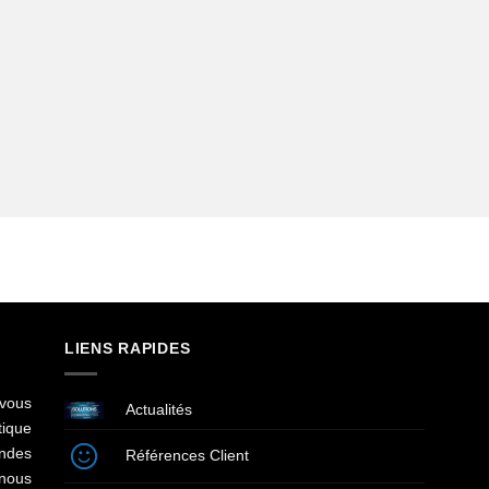
LIENS RAPIDES
vous
Actualités
ique
andes
Références Client
 nous