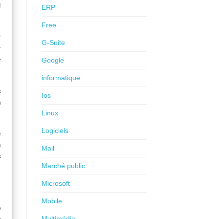
t
ERP
Free
r
G-Suite
r
e
Google
informatique
s
Ios
n
Linux
Logiciels
e
a
Mail
s
Marché public
Microsoft
Mobile
e
Multimédia
x