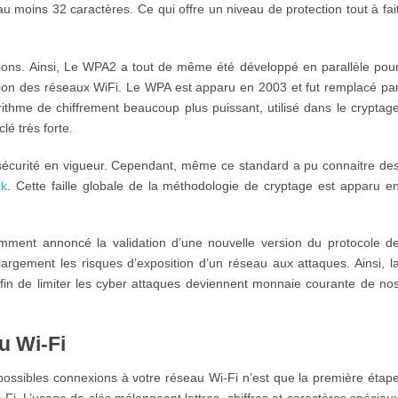
 moins 32 caractères. Ce qui offre un niveau de protection tout à fai
rsions. Ainsi, Le WPA2 a tout de même été développé en parallèle pou
tion des réseaux WiFi. Le WPA est apparu en 2003 et fut remplacé pa
thme de chiffrement beaucoup plus puissant, utilisé dans le cryptag
é très forte.
 sécurité en vigueur. Cependant, même ce standard a pu connaitre de
ck
. Cette faille globale de la méthodologie de cryptage est apparu e
cemment annoncé la validation d’une nouvelle version du protocole d
largement les risques d’exposition d’un réseau aux attaques. Ainsi, l
afin de limiter les cyber attaques deviennent monnaie courante de no
u Wi-Fi
 possibles connexions à votre réseau Wi-Fi n’est que la première étap
-Fi. L’usage de clés mélangeant lettres, chiffres et caractères spéciau