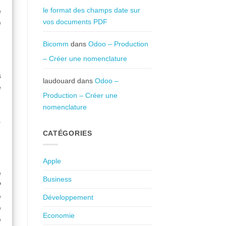
le format des champs date sur
e
vos documents PDF
e
Bicomm
dans
Odoo – Production
– Créer une nomenclature
s
laudouard
dans
Odoo –
e
Production – Créer une
nomenclature
.
CATÉGORIES
Apple
e
Business
P
e
Développement
e
Economie
é