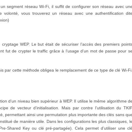
r un segment réseau Wi-Fi, il suffit de configurer son réseau avec un
 volonté, vous trouverez un réseau avec une authentification dit
xion)
 cryptage WEP. Le but était de sécuriser l’accès des premiers point
nt fut de crypter le traffic grâce à l’usage d’un mot de passe pour s
mis par cette méthode obligea le remplacement de ce type de clé Wi-Fi
tion d’un niveau bien supérieur à WEP. Il utilise le même algorithme d
pe de vecteur d’initialisation. Mais par contre l’utilisation du TKI
uté, permettant ainsi une permutation plus importante des clés sans qu
constitué de manière utile. Dans les configurations les plus classiques, l
Pre-Shared Key ou clé pré-partagée). Cela permet d’utiliser une cl