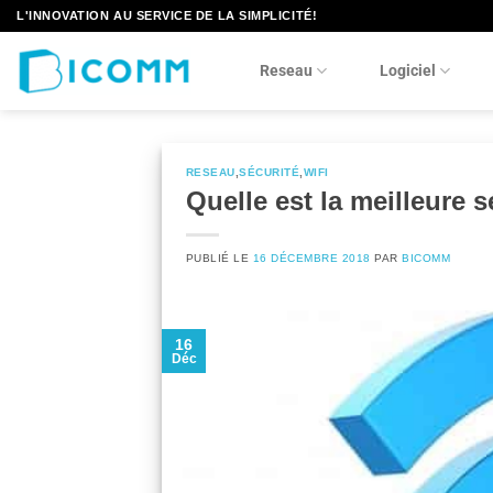
Passer
L'INNOVATION AU SERVICE DE LA SIMPLICITÉ!
au
contenu
Reseau
Logiciel
RESEAU
,
SÉCURITÉ
,
WIFI
Quelle est la meilleure s
PUBLIÉ LE
16 DÉCEMBRE 2018
PAR
BICOMM
16
Déc