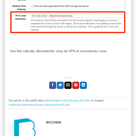
Une fois cela fait, déconnectez vous du VPN et reconnectez vous.
Cet article a été publié dans
informatique
,
Linux
,
Reseau
,
Sécurité
et marqué
connexion
,
openvpn
,
pfsense
,
réseau
,
sécurité
,
vpn
.
BICOMM