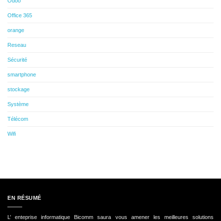
Odoo
Office 365
orange
Reseau
Sécurité
smartphone
stockage
Système
Télécom
Wifi
EN RÉSUMÉ
L’ enteprise informatique Bicomm saura vous amener les meilleures solutions