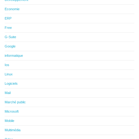
Economie
ERP
Free
G-Suite
Google
informatique
Ios
Linux
Logiciels
Mail
Marché public
Microsoft
Mobile
Multimédia