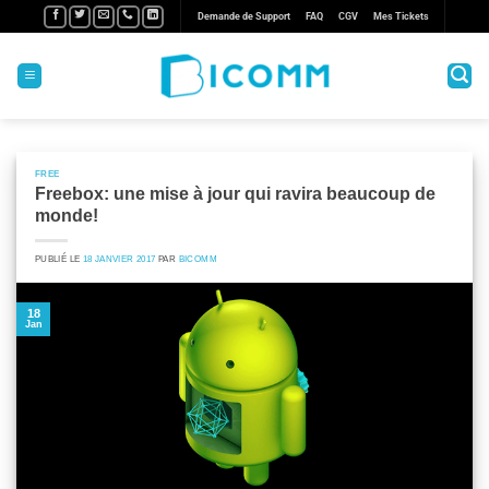
Passer
Demande de Support
FAQ
CGV
Mes Tickets
au
contenu
FREE
Freebox: une mise à jour qui ravira beaucoup de
monde!
PUBLIÉ LE
18 JANVIER 2017
PAR
BICOMM
18
Jan