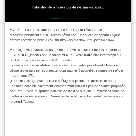
ENFIN!… il aura fallu attendre plus de 6 mois pour résoudre un
problème persistant sur la Freebox révolution. Le souci était apparu en juillet
dernier comme on peut le voir sur http://dev.freebox.fr/bugs/task/20444
En effet, si vous vouliez vous connecter
à votre Freebox depuis un terminal
OSX ou IOS (iphone) par un tunnel VPN IKE votre traffic était interrompu au
bout de 8 min précisément. (480 secondes)
La connexion restait établie mais aucun traffic n’était possible et il fallait se
déconnecter puis se reconnecter pour gagner 8 nouvelles minutes de trafic à
travers son VPN.
(ce fut ma plus grosse source de pétage de plomb ces derniers temps! )
La cause avait été clairement identifiée mais toujours pas de solution proposée
par Free… Mais au grande nouvelle ce n’est plus le cas! Empressez vous de
mettre à jour votre Freebox Server en le redémarrant et fini les déconnexions
forcées! Youhou!